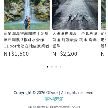
澳
宜蘭溯溪推薦團隊｜金岳
大鬼瀑布溯溪｜台北溯溪
苗
瀑布溯溪 3樓跳水滑梯！
首選 嗨咖最愛 跳水 滑瀑
走
ODoor南澳在地店家業者
垂降
體
NT$
1,500
NT$
2,200
N
Copyright © 2026 ODoor | All rights reserved.
隱私權政策
鷗荳教育科技股份有限公司