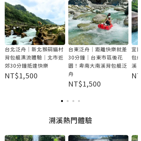
境
台北泛舟｜新北猴硐貓村
台東泛舟｜距離快樂就差
宜
舟
背包艇漂流體驗｜北市近
30分鐘｜台東市區後花
包
郊30分鐘抵達快樂
園！卑南大南溪背包艇泛
溪
舟
NT$
1,500
N
NT$
1,500
溯溪熱門體驗