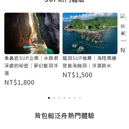
台
東
一
N
岬
龍洞SUP推薦｜海陸兩棲
象鼻岩SUP立槳｜水豚君
｜
登島海蝕洞｜浮潛跳水
深處的秘密｜夢幻藍洞浮
潛
NT$
1,500
NT$
1,800
背包艇泛舟熱門體驗