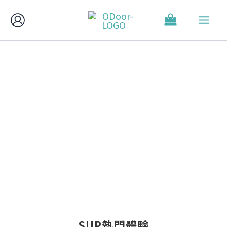
跳
至
主
要
內
ODoor戶外探索教練團隊
容
帶你安心感受狂熱心跳的旅程
SUP熱門體驗