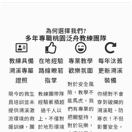
為何選擇我們?
多年專職桃園泛舟教練團隊
教練具備
在地經驗
專業教學
每年汰舊
溯溪專屬
路線瞭若
歡樂氛圍
更新溯溪
證照
指掌
裝備
對於安全風
險，教學不
現今的救生
教練團帶隊
你絕對不會
能馬虎，我
員培訓並未
經驗累積超
穿到破爛的
們有專業的
提供溯溪激
過千人以
溯溪鞋、防
把關堅持，
流環境的救
上，不僅對
寒衣！不但
對於玩樂，
援訓練，團
於地形環境
影響安全，