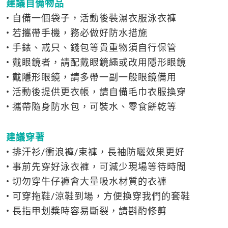
建議自備物品
• 自備一個袋子，活動後裝濕衣服泳衣褲
• 若攜帶手機，務必做好防水措施
• 手錶、戒只、錢包等貴重物須自行保管
• 戴眼鏡者，請配戴眼鏡繩或改用隱形眼鏡
• 戴隱形眼鏡，請多帶一副一般眼鏡備用
• 活動後提供更衣帳，請自備毛巾衣服換穿
• 攜帶隨身防水包，可裝水、零食餅乾等
建議穿著
• 排汗衫/衝浪褲/束褲，長袖防曬效果更好
• 事前先穿好泳衣褲，可減少現場等待時間
• 切勿穿牛仔褲會大量吸水材質的衣褲
• 可穿拖鞋/涼鞋到場，方便換穿我們的套鞋
• 長指甲划槳時容易斷裂，請斟酌修剪