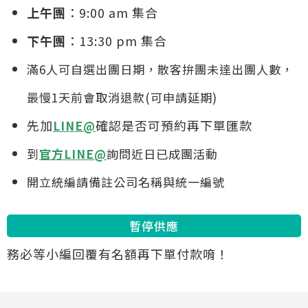
上午團
：9:00 am 集合
下午團
：13:30 pm 集合
滿6人可自選出團日期，散客拚團未達出團人數，
最慢1天前會取消退款(可申請延期)
先加
確認是否可預約再下單匯款
LINE@
到
官方
LINE@
詢問近日已成團活動
開立統編請備註公司名稱與統一編號
暫停供應
務必等小編回覆有名額再下單付款唷！