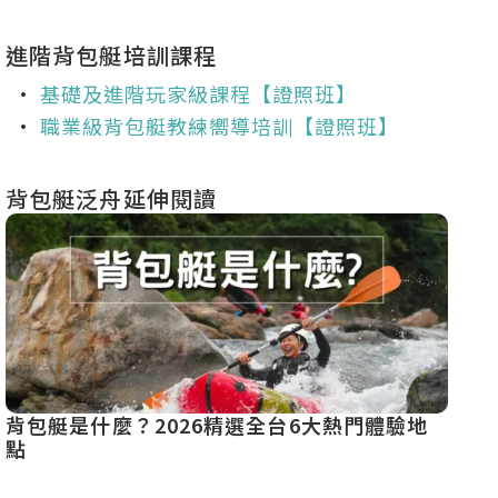
進階背包艇培訓課程
•
基礎及進階玩家級課程【證照班】
•
職業級背包艇教練嚮導培訓【證照班】
背包艇泛舟延伸閱讀
背包艇是什麼？2026精選全台6大熱門體驗地
5個
點
才安