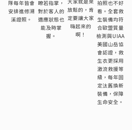
大家就是來
隊每年皆會
瞭若指掌，
拍照也不好
放鬆的，肯
安排進修溯
對於客人的
看。全套救
定要讓大家
溪證照。
適應狀態也
生裝備均符
嗨起來的
能及時掌
合歐盟質量
啊！
握。
檢測與UIAA
美國山岳協
會認證，救
生衣更採用
激流救援等
級，每年固
定汰舊換新
裝備，保障
生命安全。