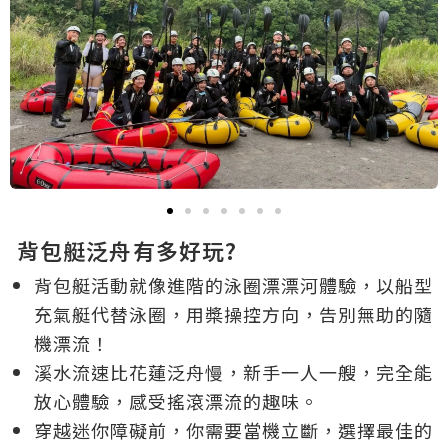
背包艇泛舟有多好玩?
背包艇活動就像進階的泳圈漂漂河體驗，以船型
充氣艇代替泳圈，用槳操控方向，告別無助的隨
機漂流！
溪水流速比花蓮泛舟慢，新手一人一艘，完全能
放心體驗，感受搖滾漂流的趣味。
穿越迷你障礙前，你需要當機立斷，選擇最佳的