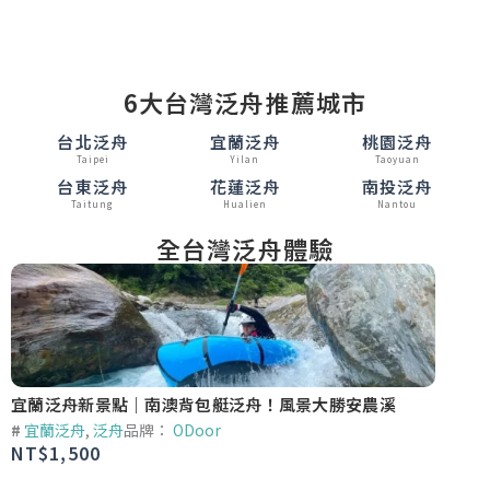
6大台灣泛舟推薦城市
台北泛舟
宜蘭泛舟
桃園泛舟
Taipei
Yilan
Taoyuan
台東泛舟
花蓮泛舟
南投泛舟
Taitung
Hualien
Nantou
全台灣泛舟體驗
宜蘭泛舟新景點｜南澳背包艇泛舟！風景大勝安農溪
台東漂
#
宜蘭泛舟
,
泛舟
品牌：
ODoor
#
台東
NT$
1,500
NT$
1