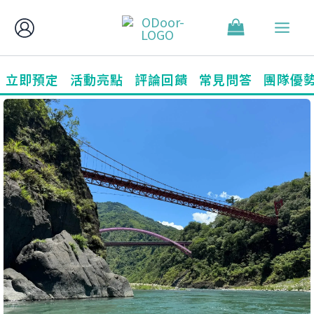
跳
至
主
要
立即預定
活動亮點
評論回饋
常見問答
團隊優
內
容