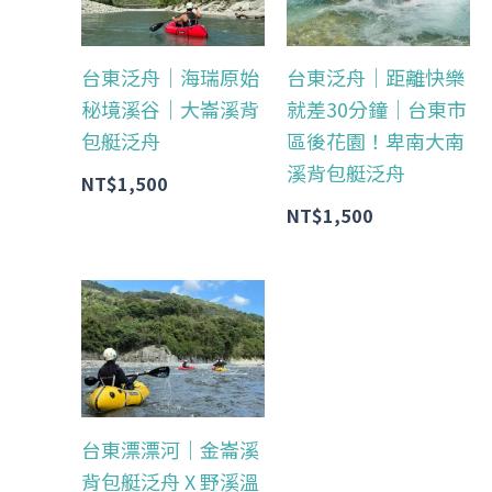
台東泛舟｜海瑞原始
台東泛舟｜距離快樂
秘境溪谷｜大崙溪背
就差30分鐘｜台東市
包艇泛舟
區後花園！卑南大南
溪背包艇泛舟
NT$
1,500
NT$
1,500
台東漂漂河｜金崙溪
背包艇泛舟 X 野溪溫