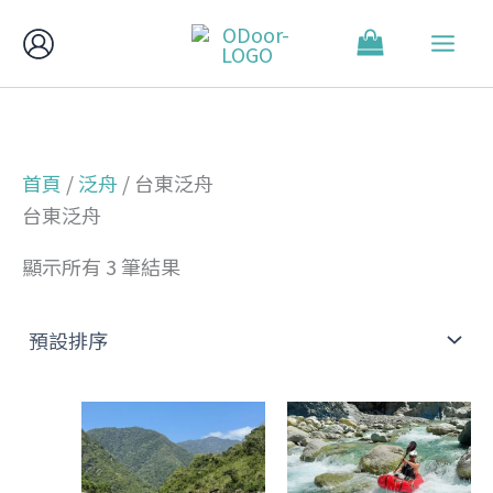
跳
至
主
要
內
容
首頁
/
泛舟
/ 台東泛舟
台東泛舟
顯示所有 3 筆結果