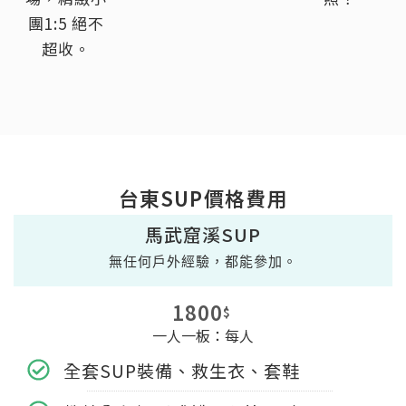
團1:5 絕不
超收。
台東SUP價格費用
馬武窟溪SUP
無任何戶外經驗，都能參加。
1800
$
一人一板：每人
全套SUP裝備、救生衣、套鞋