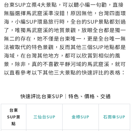
台東SUP立槳4大景點，可以聽小編一句勸，直接
無腦選擇馬武窟溪準沒錯！原因無他，台灣四面環
海，小編SUP環島旅行時，全台的SUP景點都划過
了，唯獨馬武窟溪的地質景觀，放眼全台都是獨一
無二的存在，她不僅是台東唯一，更是全台唯一無
法被取代的特色景觀，反而其他三個SUP地點都是
海域，在台灣其他地方，都可以欣賞到相似的風
景，除非，真的不喜歡平靜河域的馬武窟溪，就可
以直看參考以下其他三大景點的快速評比的表格：
快速評比台東SUP｜特色、價格、交通
台東
SUP景
三仙台SUP
金樽SUP
石雨傘SUP
點