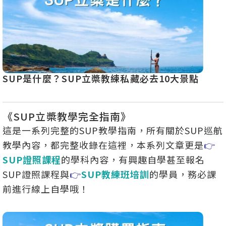
SUP是什麼？SUP立槳教練私藏必去10大景點
全台
門排
《SUP立槳教學完全指南》
這是一系列完整的SUP教學指南，所有關於SUP巡航
教學內容，都完整收錄在這裡，本系列文章更是
👉
SUP證照課程
的學科內容，有興趣自學甚至報名
SUP證照課程與
👉
SUP教練班培訓
的學員，務必課
前進行線上自學哦！