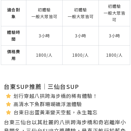
初體驗
適合對
初體驗
初體驗
一般大眾皆
象
一般大眾皆可
一般大眾皆可
可
體驗時
3小時
3小時
3小時
間
價格費
1800/人
1800/人
1800/人
用
台東SUP推薦｜三仙台SUP
划行穿越八拱跨海步橋的稀有體驗！
高清水下魚群珊瑚礁浮潛體驗
台東日出蛋黃漸變天空藍，永生難忘
台東三仙台以其壯麗的八拱跨海步橋和奇岩離岸小
島聞名，三仙台SUP立槳體驗，是真正航行於藍色