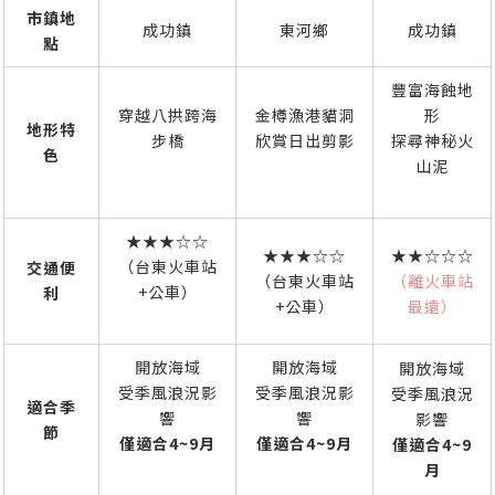
市鎮地
成功鎮
東河鄉
成功鎮
點
豐富海蝕地
穿越八拱跨海
金樽漁港貓洞
形
地形特
步橋
欣賞日出剪影
探尋神秘火
色
山泥
★★★☆☆
★★★☆☆
★★☆☆☆
（台東火車站
交通便
（台東火車站
（離火車站
+公車）
利
+公車）
最遠）
開放海域
開放海域
開放海域
受季風浪況影
受季風浪況影
受季風浪況
適合季
響
響
影響
節
僅適合4~9月
僅適合4~9月
僅適合4~9
月