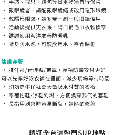
• 手錶、戒只、錢包等貴重物須自行保管
• 戴眼鏡者，請配戴眼鏡繩或改用隱形眼鏡
• 戴隱形眼鏡，請多帶一副一般眼鏡備用
• 活動後提供更衣帳，請自備毛巾衣物換穿
• 建議使用海洋友善防曬乳
• 隨身防水包，可裝飲用水、零食餅乾
建議穿著
• 排汗衫/衝浪褲/束褲，長袖防曬效果更好
可以先穿好泳衣褲在裡面，減少現場等待時間
• 切勿穿牛仔褲會大量吸水材質的衣褲
• 穿著拖鞋/涼鞋到場，方便換穿我們的套鞋
• 長指甲划槳時容易斷裂，請斟酌修剪
精選全台灣熱門SUP地點