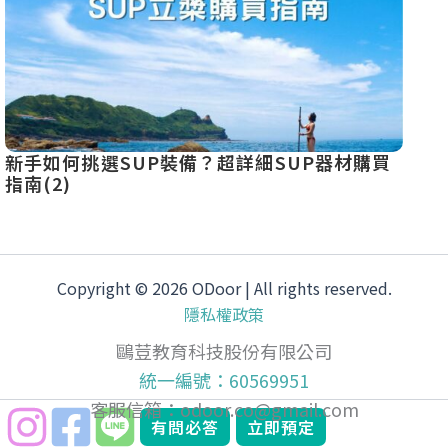
新手如何挑選SUP裝備？超詳細SUP器材購買
SU
指南(2)
驟規
Copyright © 2026 ODoor | All rights reserved.
隱私權政策
鷗荳教育科技股份有限公司
統一編號：60569951
客服信箱：
odoor.co@gmail.com
有問必答
立即預定