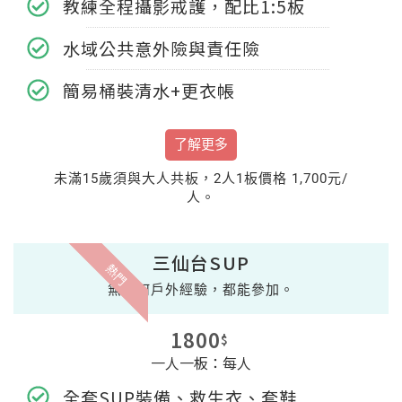
教練全程攝影戒護，配比1:5板
水域公共意外險與責任險
簡易桶裝清水+更衣帳
了解更多
未滿15歲須與大人共板，2人1板價格 1,700元/
人。
三仙台SUP
熱門
無任何戶外經驗，都能參加。
1800
$
一人一板：每人
全套SUP裝備、救生衣、套鞋