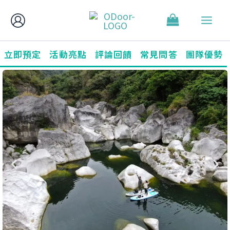
跳
至
主
要
立即預定
活動亮點
評論回饋
常見問答
團隊優勢
內
容