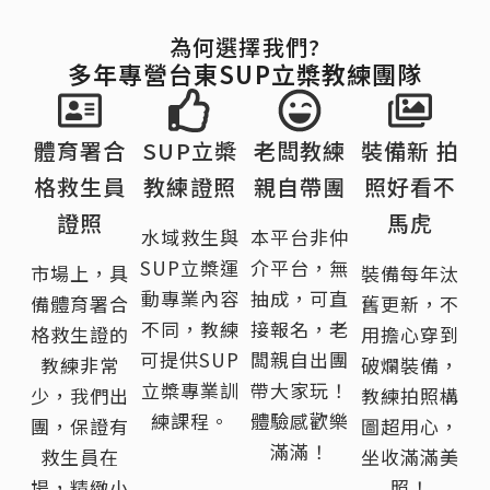
為何選擇我們?
多年專營台東SUP立槳教練團隊
體育署合
SUP立槳
老闆教練
裝備新 拍
格救生員
教練證照
親自帶團
照好看不
證照
馬虎
水域救生與
本平台非仲
SUP立槳運
介平台，無
市場上，具
裝備每年汰
動專業內容
抽成，可直
備體育署合
舊更新，不
不同，教練
接報名，老
格救生證的
用擔心穿到
可提供SUP
闆親自出團
教練非常
破爛裝備，
立槳專業訓
帶大家玩！
少，我們出
教練拍照構
練課程。
體驗感歡樂
團，保證有
圖超用心，
滿滿！
救生員在
坐收滿滿美
場，精緻小
照！