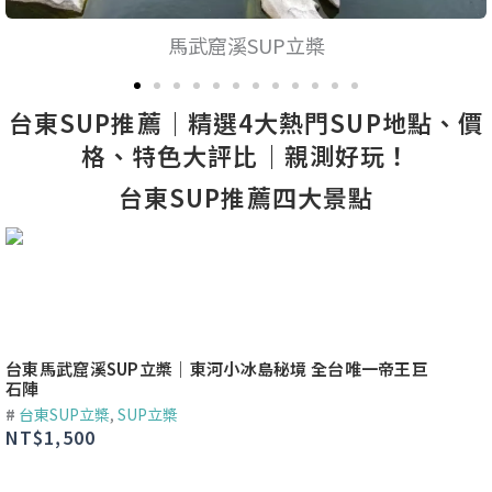
馬武窟溪SUP立槳
台東SUP推薦｜精選4大熱門SUP地點、價
格、特色大評比｜親測好玩！
台東SUP推薦四大景點
台東馬武窟溪SUP立槳｜東河小冰島秘境 全台唯一帝王巨
台東金
石陣
剪影
#
台東SUP立槳
,
SUP立槳
#
台東
NT$
1,500
NT$
1