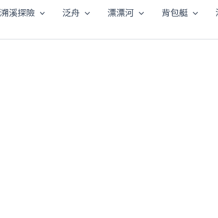
溯溪探險
泛舟
漂漂河
背包艇