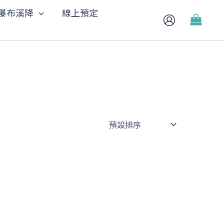
瀑布溪降
線上預定