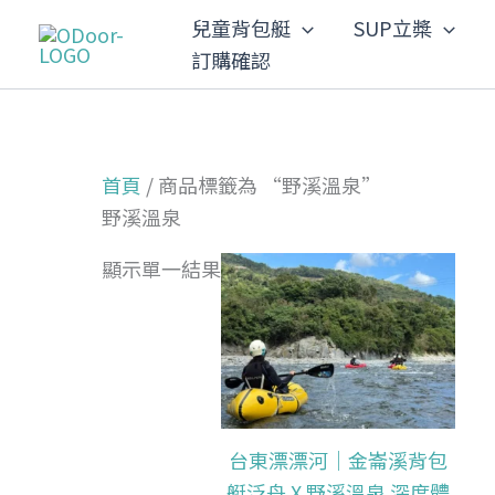
跳
兒童背包艇
SUP立槳
至
訂購確認
主
要
內
容
首頁
/ 商品標籤為 “野溪溫泉”
野溪溫泉
顯示單一結果
台東漂漂河｜金崙溪背包
艇泛舟 X 野溪溫泉 深度體