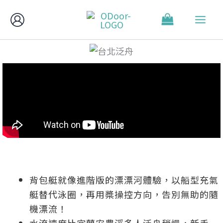
跳
至
主
要
內
容
背包艇就像進階版的漂漂河體驗，以船型充氣
艇替代泳圈，再用槳操控方向，告別無助的隨
機漂流！