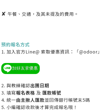
✘
午餐、交通，及其未提及的費用。
預約報名方式
1. 加入官方Line@ 索取優惠資訊：「@odoor」
2. 與教練確認
出團日期
3. 填寫
報名表格
及
匯款帳號
4. 統一
由主揪人匯款
並回傳銀行帳號末5碼
5. 小編確認收款後才算完成報名哦！