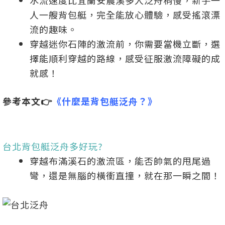
水流速度比宜蘭安農溪多人泛舟稍慢，新手一
人一艘背包艇，完全能放心體驗，感受搖滾漂
流的趣味。
穿越迷你石陣的激流前，你需要當機立斷，選
擇能順利穿越的路線，感受征服激流障礙的成
就感！
參考本文👉
《什麼是背包艇泛舟？》
台北背包艇泛舟多好玩?
穿越布滿溪石的激流區，能否帥氣的甩尾過
彎，還是無腦的橫衝直撞，就在那一瞬之間！