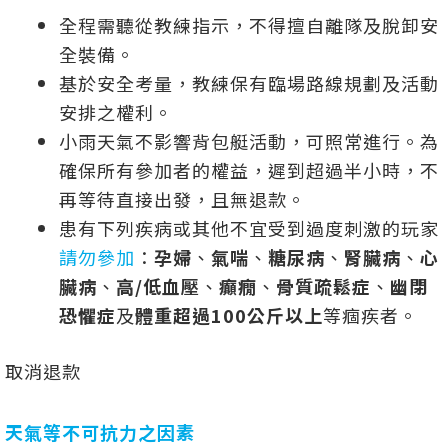
全程需聽從教練指示，不得擅自離隊及脫卸安
全裝備。
基於安全考量，教練保有臨場路線規劃及活動
安排之權利。
小雨天氣不影響背包艇活動，可照常進行。為
確保所有參加者的權益，遲到超過半小時，不
再等待直接出發，且無退款。
患有下列疾病或其他不宜受到過度刺激的玩家
請勿參加
：
孕婦
、
氣喘
、
糖尿病
、
腎臟病
、
心
臟病
、
高/低血壓
、
癲癇
、
骨質疏鬆症
、
幽閉
恐懼症
及
體重超過100公斤以上
等痼疾者。
取消退款
天氣等不可抗力之因素