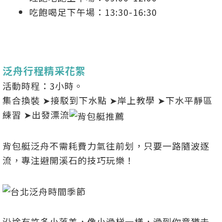
吃飽喝足下午場：13:30-16:30
泛舟行程精采花絮
活動時程：3小時。
集合換裝 ➤接駁到下水點 ➤岸上教學 ➤下水平靜區
練習 ➤出發漂流
背包艇泛舟不需耗費力氣往前划，只要一路隨波逐
流，專注避開溪石的技巧玩樂！
沿途有許多小落差，像小滑梯一樣，滑到你意猶未