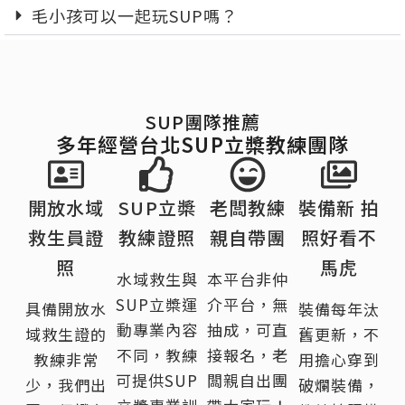
毛小孩可以一起玩SUP嗎？
SUP團隊推薦
多年經營台北SUP立槳教練團隊
開放水域
SUP立槳
老闆教練
裝備新 拍
救生員證
教練證照
親自帶團
照好看不
照
馬虎
水域救生與
本平台非仲
SUP立槳運
介平台，無
具備開放水
裝備每年汰
動專業內容
抽成，可直
域救生證的
舊更新，不
不同，教練
接報名，老
教練非常
用擔心穿到
可提供SUP
闆親自出團
少，我們出
破爛裝備，