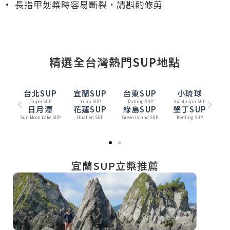
• 長指甲划槳時容易斷裂，請斟酌修剪
精選全台灣熱門SUP地點
台北SUP
宜蘭SUP
台東SUP
小琉球
Taipei SUP
Yilan SUP
Taitung SUP
Xiaoliuqiu SUP
日月潭
花蓮SUP
綠島SUP
墾丁SUP
Sun Moon Lake SUP
Hualien SUP
Green Island SUP
Kenting SUP
宜蘭SUP立槳推薦