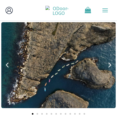
跳
至
主
要
內
容