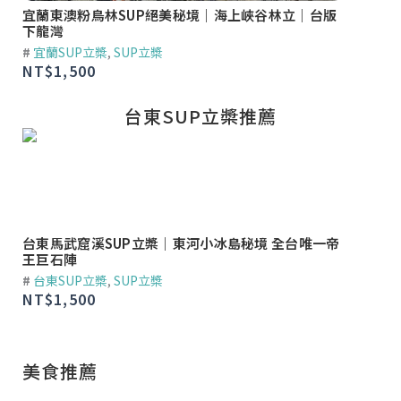
宜蘭東澳粉鳥林SUP絕美秘境｜海上峽谷林立｜台版
宜蘭南方
下龍灣
越猴猴鼻
#
宜蘭SUP立槳
,
SUP立槳
#
宜蘭SU
NT$
1,500
NT$
1,5
台東SUP立槳推薦
台東馬武窟溪SUP立槳｜東河小冰島秘境 全台唯一帝
台東金樽
王巨石陣
美貓洞剪
#
台東SUP立槳
,
SUP立槳
#
台東SU
NT$
1,500
NT$
1,5
美食推薦