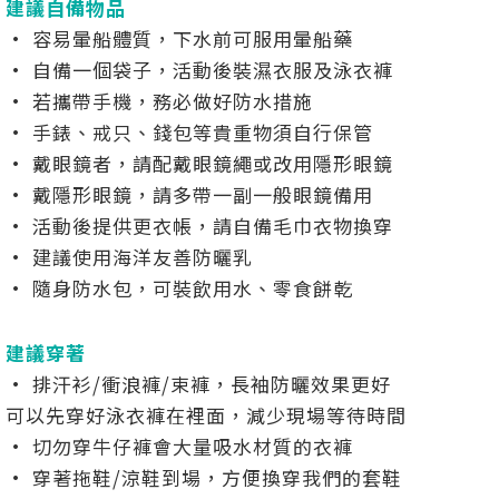
建議自備物品
• 容易暈船體質，下水前可服用暈船藥
• 自備一個袋子，活動後裝濕衣服及泳衣褲
• 若攜帶手機，務必做好防水措施
• 手錶、戒只、錢包等貴重物須自行保管
• 戴眼鏡者，請配戴眼鏡繩或改用隱形眼鏡
• 戴隱形眼鏡，請多帶一副一般眼鏡備用
• 活動後提供更衣帳，請自備毛巾衣物換穿
• 建議使用海洋友善防曬乳
• 隨身防水包，可裝飲用水、零食餅乾
建議穿著
• 排汗衫/衝浪褲/束褲，長袖防曬效果更好
可以先穿好泳衣褲在裡面，減少現場等待時間
• 切勿穿牛仔褲會大量吸水材質的衣褲
• 穿著拖鞋/涼鞋到場，方便換穿我們的套鞋