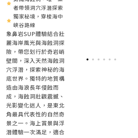
者帶領洞穴浮潛探索
獨家秘境，穿梭海中
峽谷路線
象鼻岩SUP體驗結合壯
麗海岸風光與海蝕洞探
險，帶您划行於奇岩峭
壁間，深入天然海蝕洞
穴浮潛，探索神秘的海
底世界。獨特的地質構
造由海浪長年侵蝕而
成，海蝕洞壯觀震撼、
光影變化迷人，是東北
角最具代表性的自然奇
景之一。海上賞景與浮
潛體驗一次滿足，適合