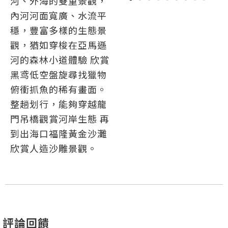
河、外海的雙重景觀，
內河河面寬廣、水流平
穩，豐富多樣的生態景
觀，猶如穿梭在亞馬遜
河的森林小道體驗 欣賞
黑鸢低空盤旋尋找獵物
俯衝抓魚的稀有畫面。
整趟划行，能夠穿越龍
門吊橋觀賞河岸生態 再
到出海口福隆黃金沙灘
欣賞人造沙雕景觀。
評論回饋