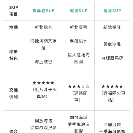
SUP
象鼻岩SUP
龍洞SUP
福隆SUP
項目
地點
新北瑞芳
新北貢寮
新北福隆
海蝕洞洞穴浮
浮潛跳水
黃金沙灘
潛
地形
巨大陸地海
台版亞馬遜
特色
海上峽谷
蝕洞
★★★★★
★★★☆☆
★★★★★
（近八斗子火
交通
（建議開
（近福隆火車
車站）
便利
車）
站）
開放海域
開放海域
受季風浪況
平靜河域
受季風浪況影
影響
適合
不受海浪影響