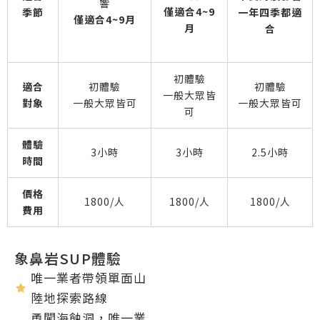
響
僅適合4~9
季節
一年四季都適
僅適合4~9月
月
合
初體驗
適合
初體驗
初體驗
一般大眾皆
對象
一般大眾皆可
一般大眾皆可
可
體驗
3小時
3小時
2.5小時
時間
價格
1800/人
1800/人
1800/人
費用
象鼻岩SUP體驗
唯一業者帶領單面山
陸地探索路線
勇闖海蝕洞，唯一業