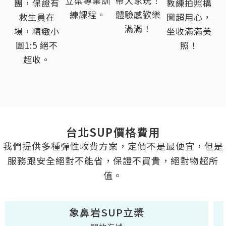
立槳專業訓
帶大家玩！
團，保證有
教練拍照構
練課程。
體驗感歡樂
救生員在
圖超用心，
滿滿！
場，精緻小
坐收滿滿美
團1:5 絕不
照！
超收。
台北SUP價格費用
我們提供多種彈性收費方案，定價不是最便宜，但是
服務跟安全絕對不能省，保證不買貴，絕對物超所
值。
象鼻岩SUP立槳