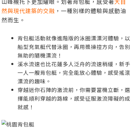
山峰襯托下更加耀眼。划著背包艇，感受著
大自
然與現代建築的交融
，一種別樣的體驗與感動油
然而生。
背包艇活動就像進階版的泳圈漂漂河體驗，以
船型充氣艇代替泳圈，再用槳操控方向，告別
無助的隨機漂流！
溪水流速也比花蓮多人泛舟的流速稍緩，新手
一人一艘背包艇，完全能放心體驗，感受搖滾
漂流的趣味。
穿越迷你石陣的激流前，你需要當機立斷，選
擇能順利穿越的路線，感受征服激流障礙的成
就感！