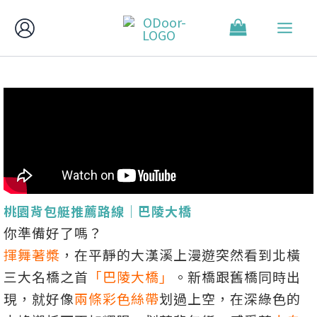
跳
至
主
要
內
容
桃園背包艇推薦路線｜巴陵大橋
你準備好了嗎？
揮舞著槳
，在平靜的大漢溪上漫遊突然看到北橫
三大名橋之首
「巴陵大橋」
。新橋跟舊橋同時出
現，就好像
兩條彩色絲帶
划過上空，在深綠色的