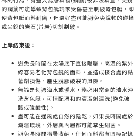
林的行為，有些人為廢棄物(鋼筋)被非法棄置，尖銳
的鋼筋可能導致背包艇玩家受傷甚至刺破背包艇，即
使背包艇面料耐磨，但最好盡可能避免尖銳物的碰撞
或尖銳的岩石(片岩)切割劃破。
上岸結束後：
避免長時間在太陽底下直接曝曬，高溫的紫外
線容易老化背包艇的面料，並造成接合處的黏
著劑損傷，產生脫膠破裂的風險。
無論是划過海水或溪水，務必用常溫的清水沖
洗背包艇，可搭配溫和的清潔劑清洗(避免強
酸或強鹼性)。
盡可能在通風處自然的陰乾，如果長時間處於
潮濕環境，外層與內層都可能孳生細菌。
避免長時間摺疊收納，任何面料都有凹痕記憶