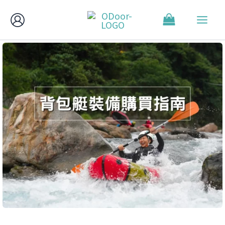
跳
至
主
要
內
容