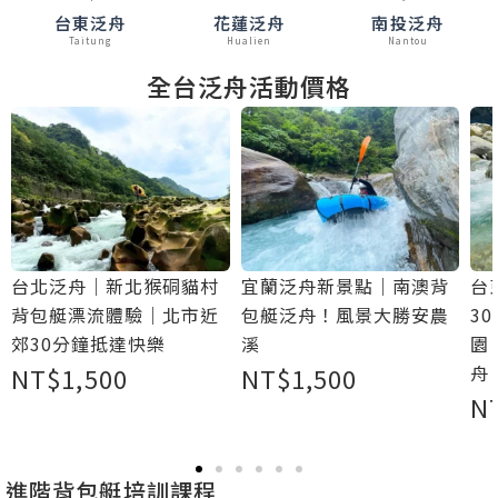
台東泛舟
花蓮泛舟
南投泛舟
Taitung
Hualien
Nantou
全台泛舟活動價格
台北泛舟｜新北猴硐貓村
宜蘭泛舟新景點｜南澳背
台
背包艇漂流體驗｜北市近
包艇泛舟！風景大勝安農
3
郊30分鐘抵達快樂
溪
園
舟
NT$
1,500
NT$
1,500
N
進階背包艇培訓課程