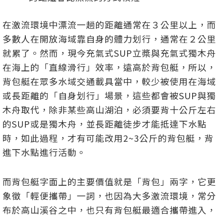
在激流環境中漂流一趟的距離通常在３公里以上，而
多數人在開放海域靠自身的體力划行，通常在２公里
就累了。然而，現今充氣式SUP立槳與充氣式獨木舟
在海上的「直線滑行」效率，遠高於背包艇，所以，
背包艇在眾多水域交通載具當中，較少被使用在海域
或長距離的「自身划行」場景，這些都會被SUP與獨
木舟取代，除非某些高山湖泊，必須要背十公斤左右
的SUP或是獨木舟，並長距離徒步才能抵達下水點
時，如此過程，才有可能改用2~3公斤的背包艇，背
進下水點進行活動。
而背包艇字面上的主要價值就是「背包」兩字，它更
象徵「輕便攜帶」一詞，也因為大多激流環境，常分
布於高山溪谷之中，也只有背包艇最適合攜帶進入，