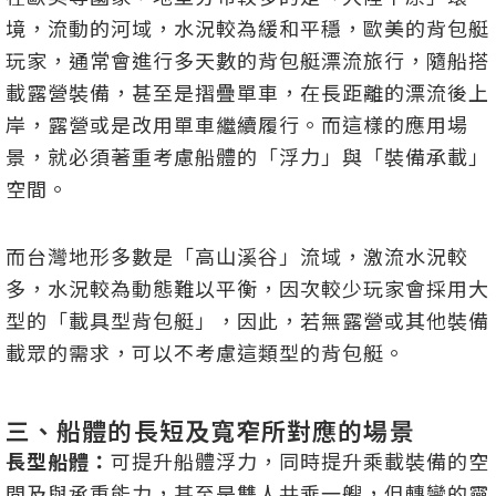
境，流動的河域，水況較為緩和平穩，歐美的背包艇
玩家，通常會進行多天數的背包艇漂流旅行，隨船搭
載露營裝備，甚至是摺疊單車，在長距離的漂流後上
岸，露營或是改用單車繼續履行。而這樣的應用場
景，就必須著重考慮船體的「浮力」與「裝備承載」
空間。
而台灣地形多數是「高山溪谷」流域，激流水況較
多，水況較為動態難以平衡，因次較少玩家會採用大
型的「載具型背包艇」，因此，若無露營或其他裝備
載眾的需求，可以不考慮這類型的背包艇。
三、船體的長短及寬窄所對應的場景
長型船體：
可提升船體浮力，同時提升乘載裝備的空
間及與承重能力，甚至是雙人共乘一艘，但轉彎的靈