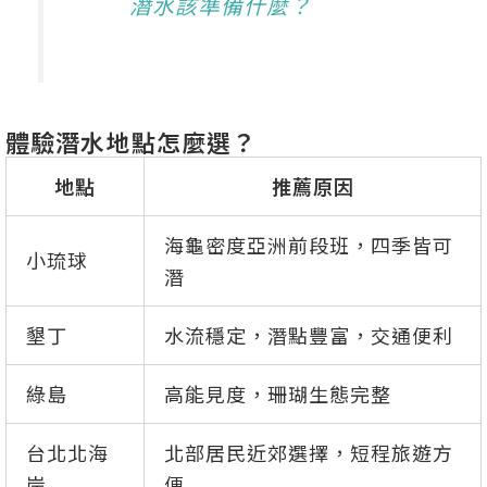
潛水該準備什麼？
體驗潛水地點怎麼選？
地點
推薦原因
海龜密度亞洲前段班，四季皆可
小琉球
潛
墾丁
水流穩定，潛點豐富，交通便利
綠島
高能見度，珊瑚生態完整
台北北海
北部居民近郊選擇，短程旅遊方
岸
便