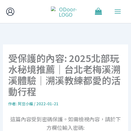
跳
至
主
要
內
容
受保護的內容: 2025北部玩
水秘境推薦｜台北老梅溪溯
溪體驗｜溯溪教練都愛的活
動行程
作者:
阿豆小編
/
2022-01-21
這篇內容受到密碼保護。如需檢視內容，請於下
方欄位輸入密碼: