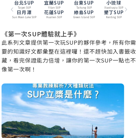
台北SUP
宜蘭SUP
台東SUP
小琉球
Taipei SUP
Yilan SUP
Taitung SUP
Xiaoliuqiu SUP
日月潭
花蓮SUP
綠島SUP
墾丁SUP
Sun Moon Lake SUP
Hualien SUP
Green Island SUP
Kenting SUP
《第一次SUP體驗就上手》
此系列文章提供第一次玩SUP的夥伴參考，所有你需
要的知識好文都彙整在這裡囉！還不趕快加入書籤收
藏，看完保證能力倍增，讓你的第一次SUP一點也不
像第一次啊！