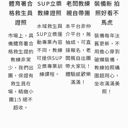
體育署合
SUP立槳
老闆教練
裝備新 拍
格救生員
教練證照
親自帶團
照好看不
證照
馬虎
水域救生與
本平台非仲
SUP立槳運
介平台，無
市場上，具
裝備每年汰
動專業內容
抽成，可直
備體育署合
舊更新，不
不同，教練
接報名，老
格救生證的
用擔心穿到
可提供SUP
闆親自出團
教練非常
破爛裝備，
立槳專業訓
帶大家玩！
少，我們出
教練拍照構
練課程。
體驗感歡樂
團，保證有
圖超用心，
滿滿！
救生員在
坐收滿滿美
場，精緻小
照！
團1:5 絕不
超收。