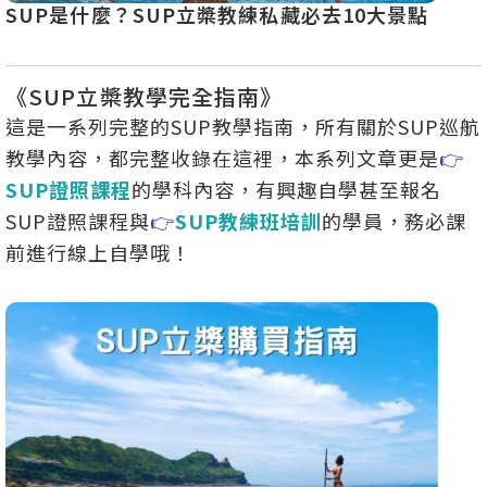
SUP是什麼？SUP立槳教練私藏必去10大景點
全台
門排
《SUP立槳教學完全指南》
這是一系列完整的SUP教學指南，所有關於SUP巡航
教學內容，都完整收錄在這裡，本系列文章更是
👉
SUP證照課程
的學科內容，有興趣自學甚至報名
SUP證照課程與
👉
SUP教練班培訓
的學員，務必課
前進行線上自學哦！