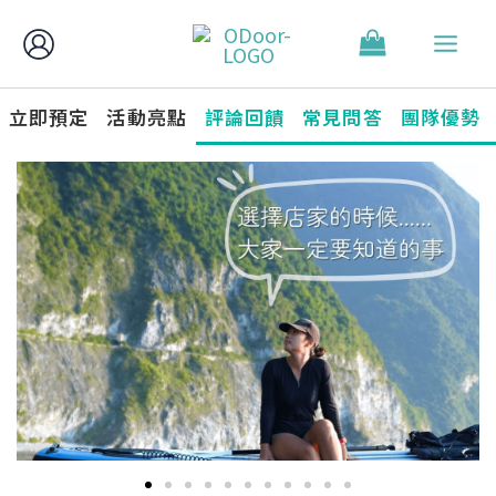
跳
至
主
要
立即預定
活動亮點
評論回饋
常見問答
團隊優勢
內
容