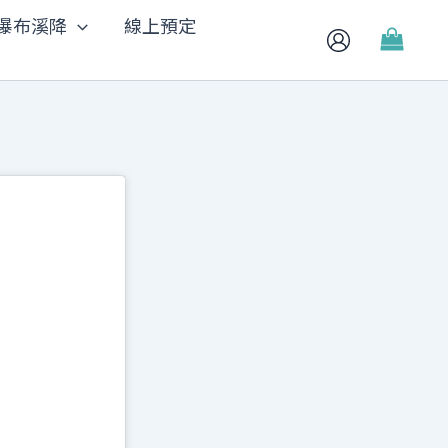
瀑布溪降
線上預定