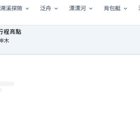
溯溪探險
泛舟
漂漂河
背包艇
行程亮點
神木