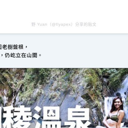
野 Yuan（@flyapex）分享的貼文
因老樹盤根，
，仍屹立在山間。