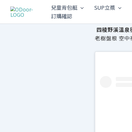
跳
兒童背包艇
SUP立槳
至
訂購確認
主
要
四稜野溪溫泉
內
老樹盤根 空中
容