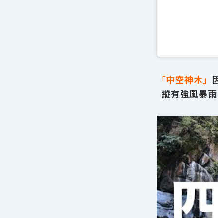
「中空神木」
縱有強風暴雨