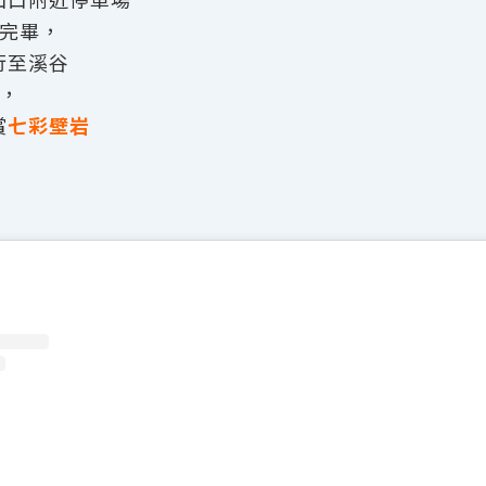
装完畢，
行至溪谷
谷，
賞
七彩壁岩