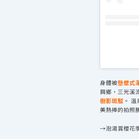
身體被
懸壁式
興鄉，三光溪
樹影斑駁
。 
美熱捧的拍照
→泡湯賞櫻花季