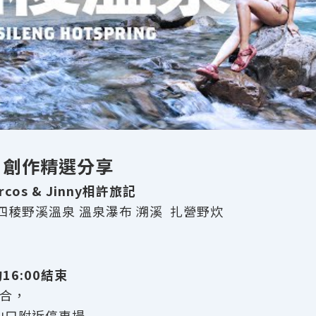
er 創作精選分享
os & Jinny相許旅記
四稜野溪溫泉 溫泉瀑布 溯溪 扎營野炊
16:00結束
集合，
山口附近停車場