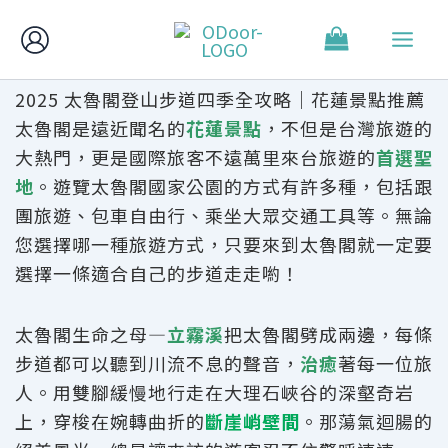
跳
至
主
2025 太魯閣登山步道四季全攻略｜花蓮景點推薦
要
太魯閣是遠近聞名的
花蓮景點
，不但是台灣旅遊的
內
大熱門，更是國際旅客不遠萬里來台旅遊的
首選聖
容
地
。遊覽太魯閣國家公園的方式有許多種，包括跟
團旅遊、包車自由行、乘坐大眾交通工具等。無論
您選擇哪一種旅遊方式，只要來到太魯閣就一定要
選擇一條
適合自己的步道
走走喲！
太魯閣生命之母—
立霧溪
把太魯閣劈成兩邊，每條
步道都可以聽到川流不息的聲音，
治癒
著每一位旅
人。用雙腳緩慢地行走在大理石峽谷的深壑奇岩
上，穿梭在婉轉曲折的
斷崖峭壁間
。那蕩氣迴腸的