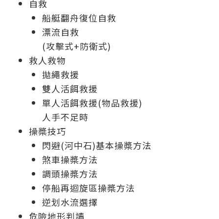
自救
船艇翻舟復位自救
漂流自救
(攻擊式+防衛式)
救人救物
拋繩救援
雙人活餌救援
單人活餌救援(物品救援)
人手不足時
操槳技巧
閃避(河中石)基本操槳方法
煞車操槳方法
調頭操槳方法
停船再迴旋區操槳方法
逆划水流選擇
危險地形判讀