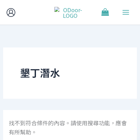
搜
跳
尋
至
關
主
鍵
字:
要
內
容
墾丁潛水
找不到符合條件的內容。請使用搜尋功能，應會
有所幫助。