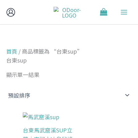
跳
至
主
要
內
容
首頁
/ 商品標籤為 “台東sup”
台東sup
顯示單一結果
台東馬武窟溪SUP立