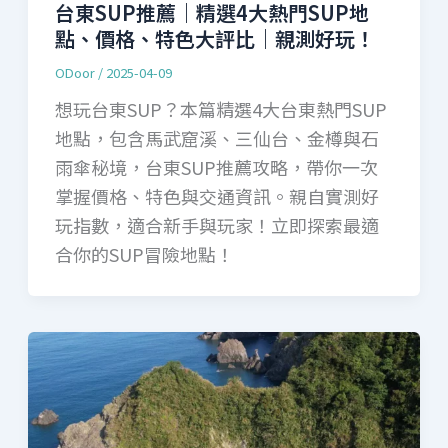
台東SUP推薦｜精選4大熱門SUP地
點、價格、特色大評比｜親測好玩！
ODoor
/
2025-04-09
想玩台東SUP？本篇精選4大台東熱門SUP
地點，包含馬武窟溪、三仙台、金樽與石
雨傘秘境，台東SUP推薦攻略，帶你一次
掌握價格、特色與交通資訊。親自實測好
玩指數，適合新手與玩家！立即探索最適
合你的SUP冒險地點！