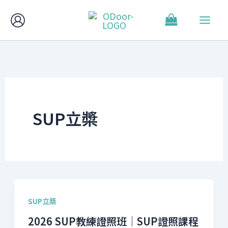
跳
至
主
要
內
容
SUP立槳
SUP立槳
2026 SUP教練證照班｜SUP證照課程