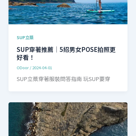
SUP立槳
SUP穿著推薦｜5招男女POSE拍照更
好看！
ODoor
/
2024-04-01
SUP立槳穿著服裝問答指南 玩SUP要穿