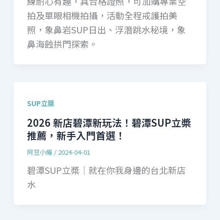
練耐心有趣，具合格證照，可加購專業空
拍及單眼相機拍攝，活動全程戒護拍美
照，象鼻岩SUP日出、浮潛跳水秘境，象
鼻海蝕拱門探索。
SUP立槳
2026 新店碧潭新玩法！碧潭SUP立槳
推薦，新手入門首選！
阿豆小編
/
2024-04-01
碧潭SUP立槳｜就在你我身邊的台北新店
水