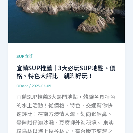
SUP立槳
宜蘭SUP推薦｜3大必玩SUP地點、價
格、特色大評比｜親測好玩！
ODoor
/
2025-04-09
宜蘭SUP推薦3大熱門地點，體驗各具特色
的水上活動！​從價格、特色、交通幫你快
速評比！在南方澳情人灣，划向猴猴鼻、
登陸賊仔澳沙灘、豆腐岬外海秘境。 ​東澳
粉鳥林以海上峽谷林立，有台版下龍灣之