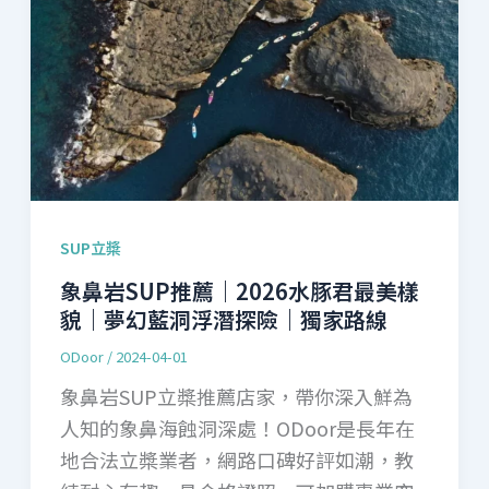
SUP立槳
象鼻岩SUP推薦｜2026水豚君最美樣
貌｜夢幻藍洞浮潛探險｜獨家路線
ODoor
/
2024-04-01
象鼻岩SUP立槳推薦店家，帶你深入鮮為
人知的象鼻海蝕洞深處！ODoor是長年在
地合法立槳業者，網路口碑好評如潮，教